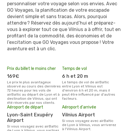
personnaliser votre voyage selon vos envies. Avec
GO Voyages, la planification de votre escapade
devient simple et sans tracas. Alors, pourquoi
attendre ? Réservez dès aujourd’hui et préparez-
vous à explorer tout ce que Vilnius a à offrir, tout en
profitant de la commodité, des économies et de
l’excitation que GO Voyages vous propose ! Votre
aventure est à un clic.
Prix du billet le moins cher
Temps de vol
169€
6 h et 20 m
Le prix le plus avantageux
Le temps de vol de airBaltic
observé au cours des dernières
entre Lyon et Vilnius est
72 heures pour les vols de
d'environ 6 h et 20 m, mais il
airBaltic au départ de Lyon et à
peut être influencé par d'autres
destination de Vilnius, qui ont
facteurs.
été réservés par nos clients.
Aéroport de départ
Aéroport d'arrivée
Lyon-Saint Exupéry
Vilnius Airport
Airport
Si vous voyagez avec airBaltic
de Lyon à Vilnius, vous arriverez
Si vous voyagez avec airBaltic
à l'Vilnius Airport.
de Lyon à Vilnius, vous partirez