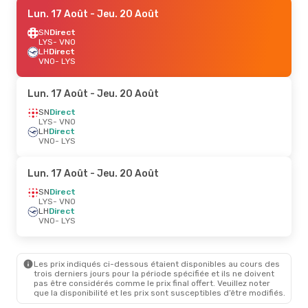
Lun. 17 Août
- Jeu. 20 Août
SN
Direct
LYS
- VNO
LH
Direct
VNO
- LYS
Lun. 17 Août
- Jeu. 20 Août
SN
Direct
LYS
- VNO
LH
Direct
VNO
- LYS
Lun. 17 Août
- Jeu. 20 Août
SN
Direct
LYS
- VNO
LH
Direct
VNO
- LYS
Les prix indiqués ci-dessous étaient disponibles au cours des
trois derniers jours pour la période spécifiée et ils ne doivent
pas être considérés comme le prix final offert. Veuillez noter
que la disponibilité et les prix sont susceptibles d’être modifiés.