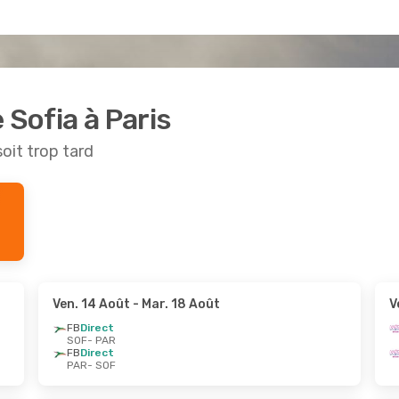
 Sofia à Paris
soit trop tard
Ven. 14 Août
- Mar. 18 Août
V
FB
Direct
SOF
- PAR
FB
Direct
PAR
- SOF