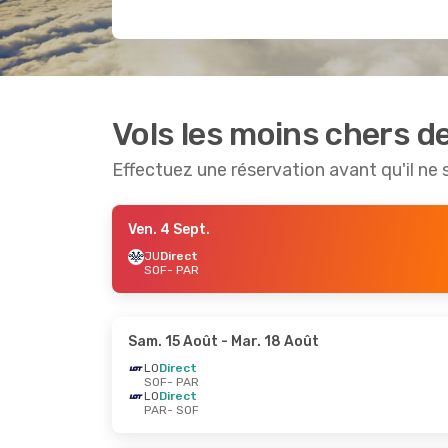
Vols les moins chers de
Effectuez une réservation avant qu'il ne 
Ven. 4 Sept.
JU
Direct
SOF
- PAR
Sam. 15 Août
- Mar. 18 Août
LO
Direct
SOF
- PAR
LO
Direct
PAR
- SOF