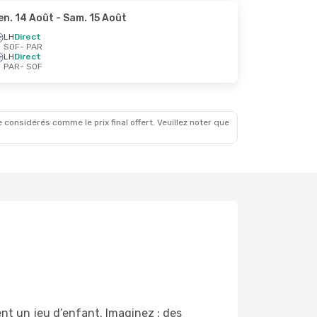
en. 14 Août
- Sam. 15 Août
LH
Direct
SOF
- PAR
LH
Direct
PAR
- SOF
 considérés comme le prix final offert. Veuillez noter que
ent un jeu d’enfant. Imaginez : des