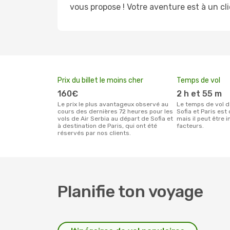
vous propose ! Votre aventure est à un cli
Prix du billet le moins cher
Temps de vol
160€
2 h et 55 m
Le prix le plus avantageux observé au
Le temps de vol de Air Serbia entre
cours des dernières 72 heures pour les
Sofia et Paris est
vols de Air Serbia au départ de Sofia et
mais il peut être 
à destination de Paris, qui ont été
facteurs.
réservés par nos clients.
Planifie ton voyage