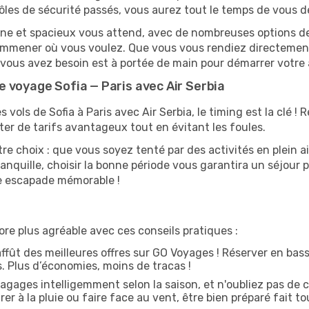
ôles de sécurité passés, vous aurez tout le temps de vous d
rne et spacieux vous attend, avec de nombreuses options de t
s emmener où vous voulez. Que vous vous rendiez directeme
t vous avez besoin est à portée de main pour démarrer votre 
 voyage Sofia — Paris avec Air Serbia
s vols de Sofia à Paris avec Air Serbia, le timing est la clé !
ter de tarifs avantageux tout en évitant les foules.
tre choix : que vous soyez tenté par des activités en plein 
anquille, choisir la bonne période vous garantira un séjour p
ne escapade mémorable !
re plus agréable avec ces conseils pratiques :
affût des meilleures offres sur GO Voyages ! Réserver en bass
es. Plus d’économies, moins de tracas !
agages intelligemment selon la saison, et n'oubliez pas de c
arer à la pluie ou faire face au vent, être bien préparé fait to