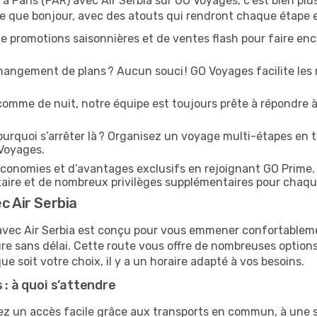
 à Paris (PAR) avec Air Serbia sur GO Voyages, c’est bien plu
le que bonjour, avec des atouts qui rendront chaque étape e
e promotions saisonnières et de ventes flash pour faire enco
angement de plans ? Aucun souci ! GO Voyages facilite les 
comme de nuit, notre équipe est toujours prête à répondre à
urquoi s’arrêter là ? Organisez un voyage multi-étapes en t
 Voyages.
conomies et d’avantages exclusifs en rejoignant GO Prime.
ritaire et de nombreux privilèges supplémentaires pour chaq
c Air Serbia
R) avec Air Serbia est conçu pour vous emmener confortablem
e sans délai. Cette route vous offre de nombreuses options
que soit votre choix, il y a un horaire adapté à vos besoins.
 : à quoi s’attendre
ez un accès facile grâce aux transports en commun, à une si