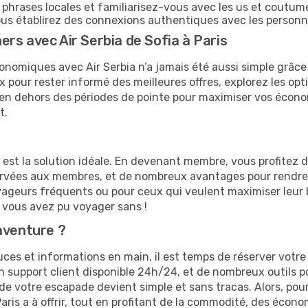
hrases locales et familiarisez-vous avec les us et coutume
s établirez des connexions authentiques avec les personn
rs avec Air Serbia de Sofia à Paris
onomiques avec Air Serbia n’a jamais été aussi simple grâce 
x pour rester informé des meilleures offres, explorez les op
er en dehors des périodes de pointe pour maximiser vos écon
t.
e est la solution idéale. En devenant membre, vous profitez
servées aux membres, et de nombreux avantages pour rendre
 voyageurs fréquents ou pour ceux qui veulent maximiser leu
vous avez pu voyager sans !
aventure ?
es et informations en main, il est temps de réserver votre vo
’un support client disponible 24h/24, et de nombreux outils 
 de votre escapade devient simple et sans tracas. Alors, po
aris a à offrir, tout en profitant de la commodité, des écon