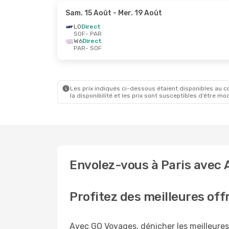
Sam. 15 Août
- Mer. 19 Août
LO
Direct
SOF
- PAR
W6
Direct
PAR
- SOF
Les prix indiqués ci-dessous étaient disponibles au cou
la disponibilité et les prix sont susceptibles d’être mod
Envolez-vous à Paris avec A
Profitez des meilleures offr
Avec GO Voyages, dénicher les meilleures 