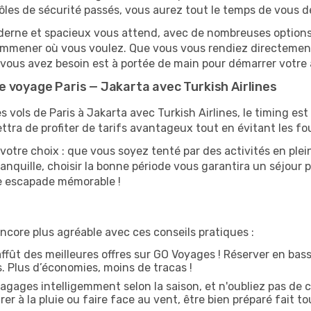
ôles de sécurité passés, vous aurez tout le temps de vous d
derne et spacieux vous attend, avec de nombreuses options de
s emmener où vous voulez. Que vous vous rendiez directeme
t vous avez besoin est à portée de main pour démarrer votre 
 voyage Paris — Jakarta avec Turkish Airlines
s vols de Paris à Jakarta avec Turkish Airlines, le timing est 
tra de profiter de tarifs avantageux tout en évitant les fou
votre choix : que vous soyez tenté par des activités en plei
anquille, choisir la bonne période vous garantira un séjour p
ne escapade mémorable !
ncore plus agréable avec ces conseils pratiques :
affût des meilleures offres sur GO Voyages ! Réserver en bass
es. Plus d’économies, moins de tracas !
agages intelligemment selon la saison, et n'oubliez pas de c
arer à la pluie ou faire face au vent, être bien préparé fait to