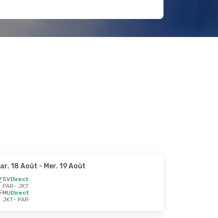
ar. 18 Août
- Mer. 19 Août
SV
Direct
PAR
- JKT
MU
Direct
JKT
- PAR