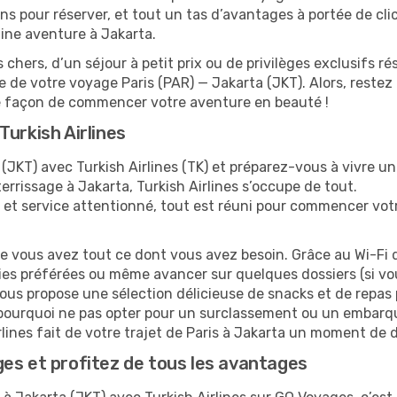
s pour réserver, et tout un tas d’avantages à portée de clic !
aine aventure à Jakarta.
 chers, d’un séjour à petit prix ou de privilèges exclusifs
de votre voyage Paris (PAR) — Jakarta (JKT). Alors, reste
re façon de commencer votre aventure en beauté !
urkish Airlines
(JKT) avec Turkish Airlines (TK) et préparez-vous à vivre un
terrissage à Jakarta, Turkish Airlines s’occupe de tout.
 et service attentionné, tout est réuni pour commencer vot
ue vous avez tout ce dont vous avez besoin. Grâce au Wi-Fi 
ies préférées ou même avancer sur quelques dossiers (si vou
vous propose une sélection délicieuse de snacks et de repas p
 pourquoi ne pas opter pour un surclassement ou un embarqu
rlines fait de votre trajet de Paris à Jakarta un moment de 
es et profitez de tous les avantages