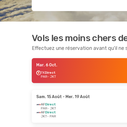
Vols les moins chers de
Effectuez une réservation avant qu'il ne 
Mar. 6 Oct.
TK
Direct
PAR
- JKT
Sam. 15 Août
- Mer. 19 Août
AF
Direct
PAR
- JKT
AF
Direct
JKT
- PAR