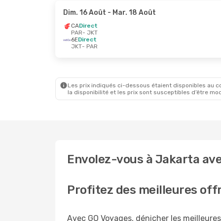
Dim. 16 Août
- Mar. 18 Août
CA
Direct
PAR
- JKT
6E
Direct
JKT
- PAR
Les prix indiqués ci-dessous étaient disponibles au cou
la disponibilité et les prix sont susceptibles d’être mod
Envolez-vous à Jakarta avec
Profitez des meilleures off
Avec GO Voyages, dénicher les meilleures 