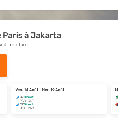
 Paris à Jakarta
soit trop tard
Ven. 14 Août
- Mer. 19 Août
M
CZ
Direct
PAR
- JKT
CZ
Direct
JKT
- PAR