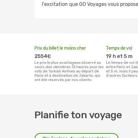
l’excitation que GO Voyages vous propose 
Prix du billet le moins cher
Temps de vol
2554€
19 h et 5 m
Le prix le plus avantageux observé au
Le temps de vol de Turkish Airlines
cours des dernières 72 heures pour les
entre Paris et Jak
vols de Turkish Airlines au départ de
et 5 m, mais il peu
Paris et à destination de Jakarta, qui
d'autres facteurs
ont été réservés par nos clients.
Planifie ton voyage