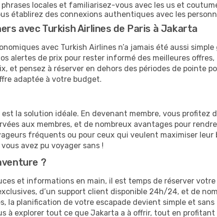
hrases locales et familiarisez-vous avec les us et coutume
s établirez des connexions authentiques avec les personn
rs avec Turkish Airlines de Paris à Jakarta
onomiques avec Turkish Airlines n’a jamais été aussi simple 
s alertes de prix pour rester informé des meilleures offres,
prix, et pensez à réserver en dehors des périodes de pointe
ffre adaptée à votre budget.
e est la solution idéale. En devenant membre, vous profitez
servées aux membres, et de nombreux avantages pour rendre
 voyageurs fréquents ou pour ceux qui veulent maximiser leu
vous avez pu voyager sans !
aventure ?
es et informations en main, il est temps de réserver votre v
 exclusives, d’un support client disponible 24h/24, et de no
 la planification de votre escapade devient simple et sans 
 à explorer tout ce que Jakarta a à offrir, tout en profita