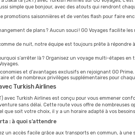
 à Jakarta (JKT) avec Turkish Airlines sur GO Voyages, c’est 
ussi simple que bonjour, avec des atouts qui rendront chaq
e promotions saisonnières et de ventes flash pour faire enco
angement de plans ? Aucun souci ! GO Voyages facilite les 
comme de nuit, notre équipe est toujours prête à répondre à
urquoi s’arrêter là ? Organisez un voyage multi-étapes en t
 Voyages.
conomies et d’avantages exclusifs en rejoignant GO Prime.
ritaire et de nombreux privilèges supplémentaires pour chaq
vec Turkish Airlines
JKT) avec Turkish Airlines est conçu pour vous emmener conf
enture sans délai. Cette route vous offre de nombreuses op
el que soit votre choix, il y a un horaire adapté à vos besoins
rta : à quoi s’attendre
ez un accès facile grâce aux transports en commun, à une si