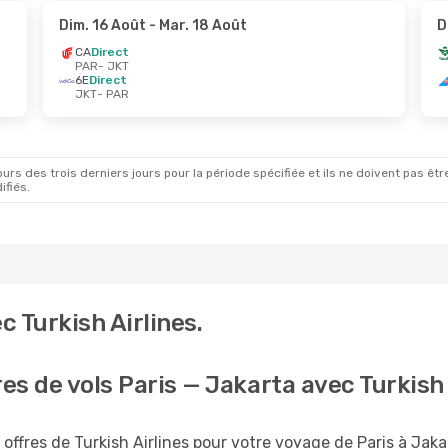
Dim. 16 Août
- Mar. 18 Août
D
CA
Direct
PAR
- JKT
6E
Direct
JKT
- PAR
rs des trois derniers jours pour la période spécifiée et ils ne doivent pas être
ifiés.
 Turkish Airlines.
res de vols Paris — Jakarta avec Turkish 
offres de Turkish Airlines pour votre voyage de Paris à Jaka