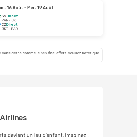
im. 16 Août
- Mer. 19 Août
SV
Direct
PAR
- JKT
CZ
Direct
JKT
- PAR
 considérés comme le prix final offert. Veuillez noter que
Airlines
rta devient un jeu d’enfant. Imaginez :