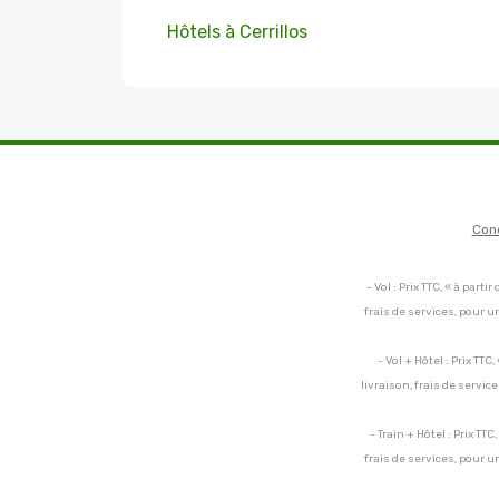
Hôtels à Cerrillos
Con
- Vol : Prix TTC, « à par
frais de services, pour 
- Vol + Hôtel : Prix TT
livraison, frais de servi
- Train + Hôtel : Prix TT
frais de services, pour 