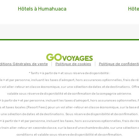
Hôtels à Humahuaca
Hôte
ditions Générales de vente
Politique de cookies
Politique de confidenti
* Tarifs « à partir de » et sous réserve de disponibilité :
tir de » et par personne, incluant les taxes d'aéroport, hors assurances optionnelles, frais de ré
un vol aller-retour en classe économique, sur une sélection de dates et de destinations. Offr
valable sous réserve de disponibilité et de confirmation de la compagnie aérienne.
C, « à partir de » et par personne, incluant les taxes d'aéroport, hors assurances optionnelles, 
ces et taxes locales (Resort Fees) pour un vol aller-retour en classe économique, sur la base
une sélection de dates et de destinations. Sous réserve de disponibilité et de confirmation.
C, « à partir de » et par personne, incluant les taxes, hors assurances optionnelles, frais de ré
un train aller-retour en seconde classe, sur la base d'une chambre double, sur une sélection 
conditions et valable sous réserve de disponibilité et de confirmation.