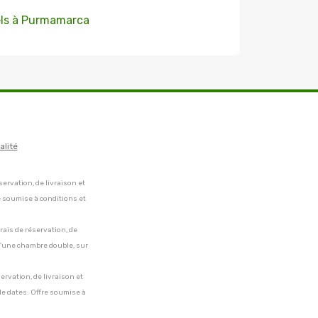
ls à Purmamarca
alité
servation, de livraison et
e soumise à conditions et
frais de réservation, de
 d'une chambre double, sur
servation, de livraison et
de dates. Offre soumise à