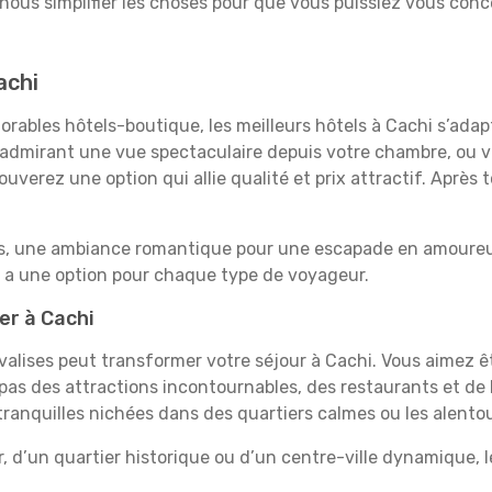
-nous simplifier les choses pour que vous puissiez vous conce
achi
rables hôtels-boutique, les meilleurs hôtels à Cachi s’adap
e, admirant une vue spectaculaire depuis votre chambre, ou
uverez une option qui allie qualité et prix attractif. Après
es, une ambiance romantique pour une escapade en amoureux
y a une option pour chaque type de voyageur.
er à Cachi
 valises peut transformer votre séjour à Cachi. Vous aimez 
pas des attractions incontournables, des restaurants et de 
 tranquilles nichées dans des quartiers calmes ou les alento
, d’un quartier historique ou d’un centre-ville dynamique, 