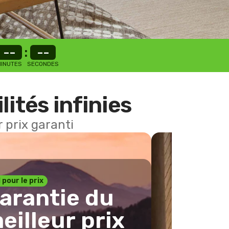
--
:
--
INUTES
SECONDES
lités infinies
 prix garanti
1 pour le prix
arantie du
eilleur prix