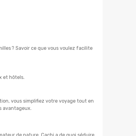
lles ? Savoir ce que vous voulez facilite
x et hôtels.
tion, vous simplifiez votre voyage tout en
us avantageux.
amateur de nature, Cachi a de quoi séduire