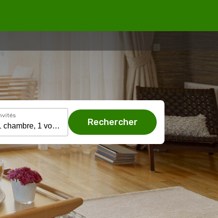
nvités
Rechercher