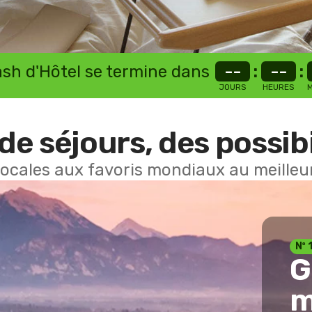
lash d'Hôtel se termine dans
--
:
--
:
JOURS
HEURES
M
de séjours, des possibi
locales aux favoris mondiaux au meilleur
Nº 
G
m