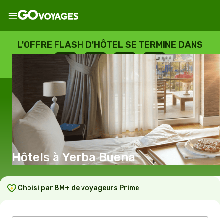
L'OFFRE FLASH D'HÔTEL SE TERMINE DANS
--
:
--
:
--
:
--
JOURS
HEURES
MINUTES
SECONDES
Hôtels à Yerba Buena
Choisi par 8M+ de voyageurs Prime