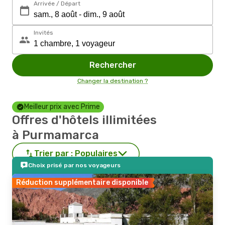
Arrivée / Départ
Invités
Rechercher
Changer la destination ?
Meilleur prix avec Prime
Offres d'hôtels illimitées
à Purmamarca
Trier par :
Populaires
Choix prisé par nos voyageurs
Réduction supplémentaire disponible