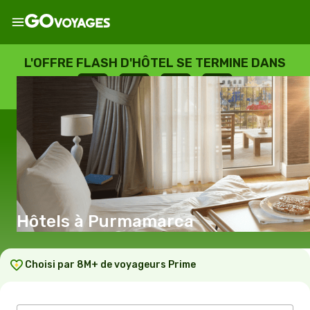
L'OFFRE FLASH D'HÔTEL SE TERMINE DANS
--
:
--
:
--
:
--
JOURS
HEURES
MINUTES
SECONDES
Hôtels à Purmamarca
Choisi par 8M+ de voyageurs Prime