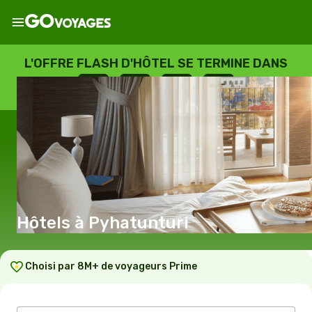
L'OFFRE FLASH D'HÔTEL SE TERMINE DANS
--
:
--
:
--
:
--
JOURS
HEURES
MINUTES
SECONDES
Hôtels à Pyhatunturi
Choisi par 8M+ de voyageurs Prime