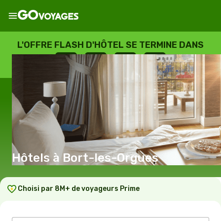
L'OFFRE FLASH D'HÔTEL SE TERMINE DANS
--
:
--
:
--
:
--
JOURS
HEURES
MINUTES
SECONDES
Hôtels à Bort-les-Orgues
Choisi par 8M+ de voyageurs Prime