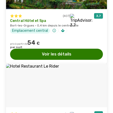
(407)
3,7
Central Hôtel et Spa
Bort-les-Orgues · 0,4 km depuis le centre-ville
Emplacement central
54
€
prix à partir de
par nuit
Voir les détails