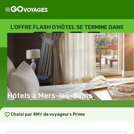
L'OFFRE FLASH D'HÔTEL SE TERMINE DANS
--
:
--
:
--
:
--
JOURS
HEURES
MINUTES
SECONDES
Hôtels à Mers-les-Bains
Choisi par 8M+ de voyageurs Prime