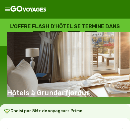
L'OFFRE FLASH D'HÔTEL SE TERMINE DANS
--
:
--
:
--
:
--
JOURS
HEURES
MINUTES
SECONDES
Hôtels à Grundarfjordur
Choisi par 8M+ de voyageurs Prime