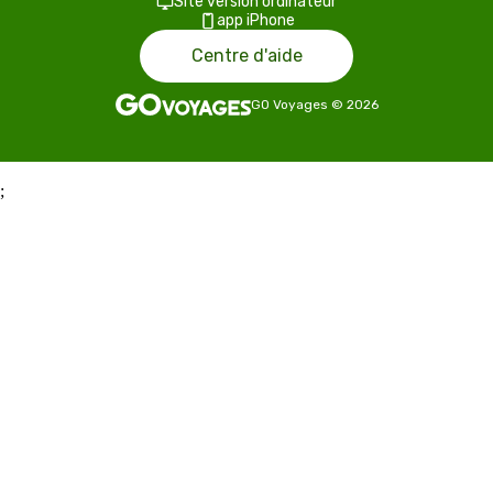
Site version ordinateur
app iPhone
Centre d'aide
GO Voyages
©
2026
;