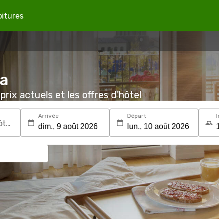
oitures
Ca
prix actuels et les offres d'hôtel
Arrivée
Départ
I
Recherchez une destination ou un hôtel