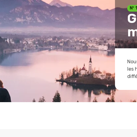
Nº 
G
m
Nous
les 
diff