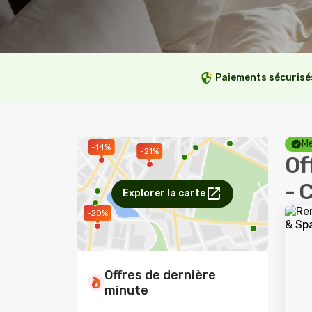
Paiements sécurisé
Me
-14%
-21%
Of
- 
Explorer la carte
-20%
Offres de dernière
minute