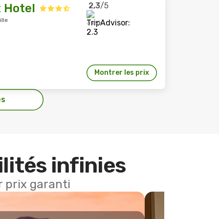
2,3
/5
t Hotel
lle
3 avis
Montrer les prix
es
lités infinies
 prix garanti