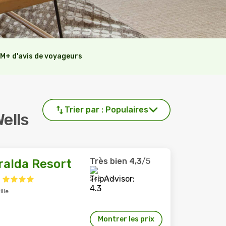
M+ d'avis de voyageurs
Trier par :
Populaires
Wells
Très bien
4,3
/5
alda Resort
243 avis
ille
Montrer les prix