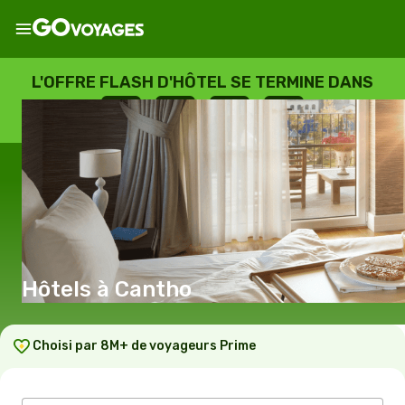
L'OFFRE FLASH D'HÔTEL SE TERMINE DANS
--
:
--
:
--
:
--
JOURS
HEURES
MINUTES
SECONDES
Hôtels à Cantho
Choisi par 8M+ de voyageurs Prime