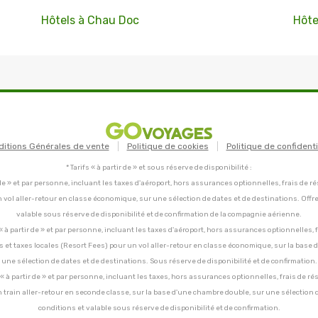
Hôtels à Chau Doc
Hôte
ditions Générales de vente
Politique de cookies
Politique de confidenti
* Tarifs « à partir de » et sous réserve de disponibilité :
tir de » et par personne, incluant les taxes d'aéroport, hors assurances optionnelles, frais de ré
un vol aller-retour en classe économique, sur une sélection de dates et de destinations. Offr
valable sous réserve de disponibilité et de confirmation de la compagnie aérienne.
C, « à partir de » et par personne, incluant les taxes d'aéroport, hors assurances optionnelles, 
ces et taxes locales (Resort Fees) pour un vol aller-retour en classe économique, sur la base
une sélection de dates et de destinations. Sous réserve de disponibilité et de confirmation.
C, « à partir de » et par personne, incluant les taxes, hors assurances optionnelles, frais de ré
un train aller-retour en seconde classe, sur la base d'une chambre double, sur une sélection 
conditions et valable sous réserve de disponibilité et de confirmation.