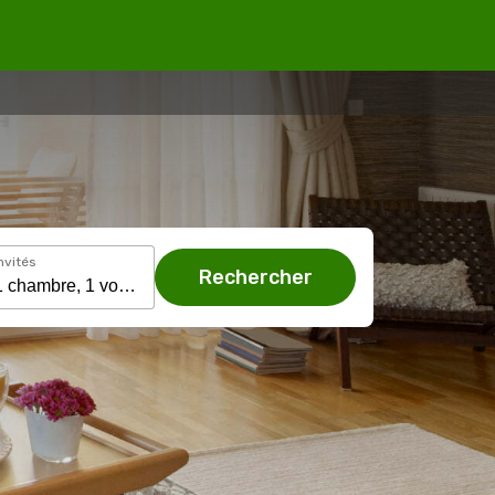
nvités
Rechercher