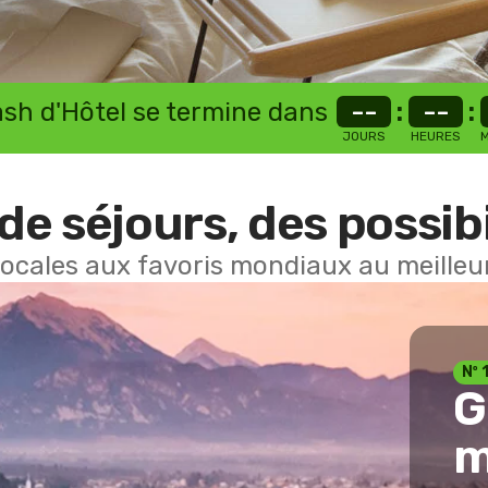
lash d'Hôtel se termine dans
--
:
--
:
JOURS
HEURES
M
de séjours, des possibi
locales aux favoris mondiaux au meilleur
Nº 
G
m