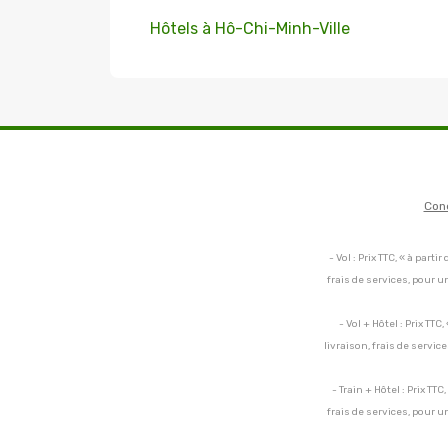
Hôtels à Hô-Chi-Minh-Ville
Con
- Vol : Prix TTC, « à par
frais de services, pour 
- Vol + Hôtel : Prix TT
livraison, frais de servi
- Train + Hôtel : Prix TT
frais de services, pour 