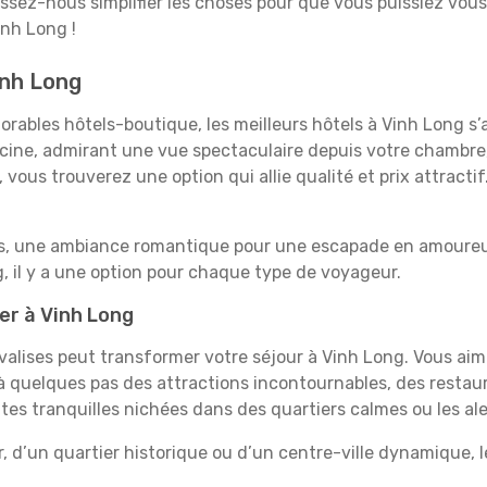
aissez-nous simplifier les choses pour que vous puissiez vous
inh Long !
inh Long
rables hôtels-boutique, les meilleurs hôtels à Vinh Long s’
iscine, admirant une vue spectaculaire depuis votre chambr
vous trouverez une option qui allie qualité et prix attracti
es, une ambiance romantique pour une escapade en amoureux
 il y a une option pour chaque type de voyageur.
er à Vinh Long
 valises peut transformer votre séjour à Vinh Long. Vous ai
 quelques pas des attractions incontournables, des restaur
aites tranquilles nichées dans des quartiers calmes ou les a
, d’un quartier historique ou d’un centre-ville dynamique, 