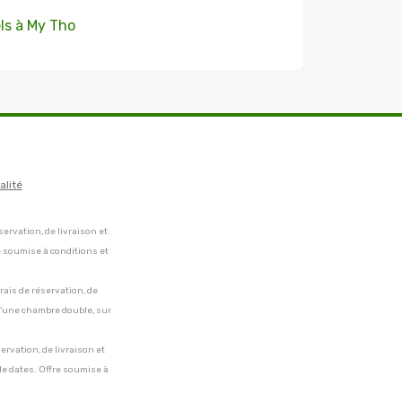
ls à My Tho
alité
servation, de livraison et
e soumise à conditions et
frais de réservation, de
 d'une chambre double, sur
servation, de livraison et
de dates. Offre soumise à