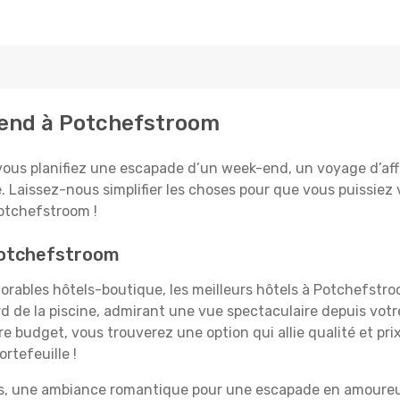
ttend à Potchefstroom
us planifiez une escapade d’un week-end, un voyage d’affair
e. Laissez-nous simplifier les choses pour que vous puissiez 
otchefstroom !
 Potchefstroom
rables hôtels-boutique, les meilleurs hôtels à Potchefstro
rd de la piscine, admirant une vue spectaculaire depuis vot
 budget, vous trouverez une option qui allie qualité et prix
rtefeuille !
es, une ambiance romantique pour une escapade en amoureux