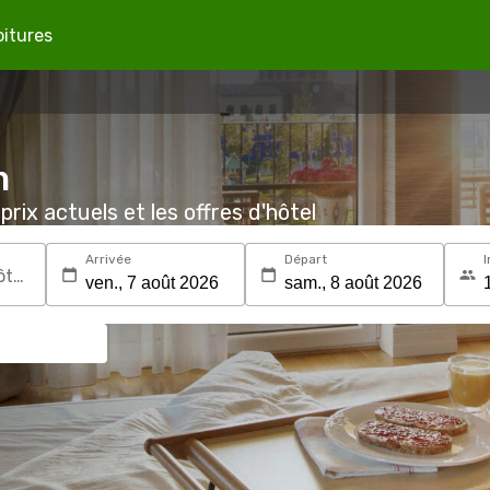
oitures
m
prix actuels et les offres d'hôtel
Arrivée
Départ
I
Recherchez une destination ou un hôtel