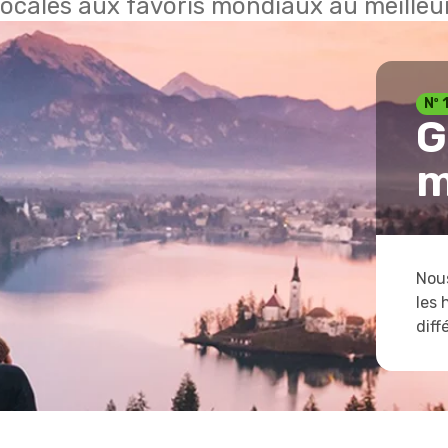
locales aux favoris mondiaux au meilleur
Nº 
G
m
Nous
les 
diff