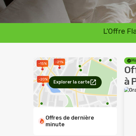
L'Offre F
Me
-21%
-15%
Of
à 
-20%
Explorer la carte
Offres de dernière
minute