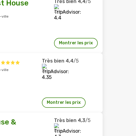
Très bien
4,4
/5
st House
423 avis
ville
Montrer les prix
Très bien
4,4
/5
ville
695 avis
Montrer les prix
Très bien
4,3
/5
se &
81 avis