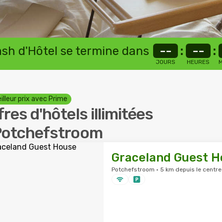
lash d'Hôtel se termine dans
--
:
--
:
JOURS
HEURES
M
illeur prix avec Prime
fres d'hôtels illimitées
Potchefstroom
Graceland Guest H
Potchefstroom · 5 km depuis le centre-