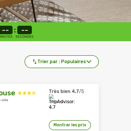
--
:
--
INUTES
SECONDES
Trier par :
Populaires
Très bien
4,7
/5
ouse
ville
308 avis
Montrer les prix