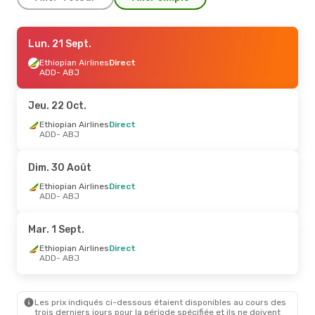
Jeu. 27 Août
Lun. 21 Sept.
- Ven. 28 Août
Ethiopian Airlines
Ethiopian Airlines
Direct
Direct
ADD
ADD
- ABJ
- ABJ
Ethiopian Airlines
Direct
ABJ
- ADD
Jeu. 22 Oct.
Mar. 1 Sept.
Ethiopian Airlines
- Mer. 2 Sept.
Direct
ADD
- ABJ
Ethiopian Airlines
Direct
ADD
- ABJ
Ethiopian Airlines
Direct
Dim. 30 Août
ABJ
- ADD
Ethiopian Airlines
Direct
ADD
- ABJ
Mar. 1 Sept.
Ethiopian Airlines
Direct
ADD
- ABJ
Les prix indiqués ci-dessous étaient disponibles au cours des
trois derniers jours pour la période spécifiée et ils ne doivent