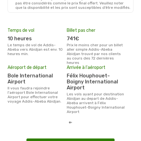
pas être considérés comme le prix final offert. Veuillez noter
que la disponibilité et les prix sont susceptibles d’être modifiés.
Temps de vol
Billet pas cher
Hau
10 heures
741€
av
Le temps de vol de Addis-
Prix le moins cher pour un billet
avril est la période la plus
Abeba vers Abidjan est env. 10
aller simple Addis-Abeba
cha
heures min.
Abidjan trouvé par nos clients
Add
au cours des 72 dernières
Pri
heures
Aéroport de départ
Arrivée à l'aéroport
8
Bole International
Félix Houphouet-
Le prix moyen d'un billet Addis-
Abe
Airport
Boigny International
€, c
Airport
Il vous faudra rejoindre
dern
l'aéroport Bole International
Les vols ayant pour destination
Airport pour effectuer votre
Abidjan au depart de Addis-
voyage Addis-Abeba Abidjan.
Abeba arrivent à Félix
Houphouet-Boigny International
Airport