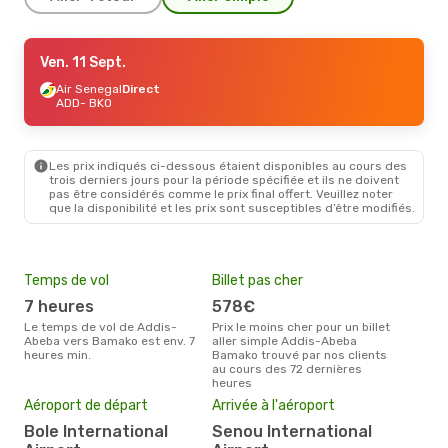
Ven. 21 Août
Ven. 11 Sept.
- Sam. 22 Août
Ethiopian Airlines
Air Senegal
Direct
Direct
ADD
ADD
- BKO
- BKO
Ethiopian Airlines
Direct
BKO
- ADD
Les prix indiqués ci-dessous étaient disponibles au cours des
trois derniers jours pour la période spécifiée et ils ne doivent
pas être considérés comme le prix final offert. Veuillez noter
que la disponibilité et les prix sont susceptibles d’être modifiés.
Temps de vol
Billet pas cher
Hau
7 heures
578€
av
Le temps de vol de Addis-
Prix le moins cher pour un billet
avril est la période la plus
Abeba vers Bamako est env. 7
aller simple Addis-Abeba
cha
heures min.
Bamako trouvé par nos clients
Add
au cours des 72 dernières
Pri
heures
10
Aéroport de départ
Arrivée à l'aéroport
Le prix moyen d'un billet Addis-
Bole International
Senou International
Abe
1058