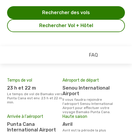
Rechercher des vols
Rechercher Vol + Hôtel
FAQ
Temps de vol
Aéroport de départ
Pri
23 h et 22 m
Senou International
18
Airport
Le temps de vol de Bamako vers
Le prix moyen d'un billet Bamako
Punta Cana est env. 23 h et 22 m
Pun
Il vous faudra rejoindre
min.
€, c
l'aéroport Senou International
dern
Airport pour effectuer votre
voyage Bamako Punta Cana.
Arrivée à l'aéroport
Haute saison
Punta Cana
avril
International Airport
avril est la période la plus