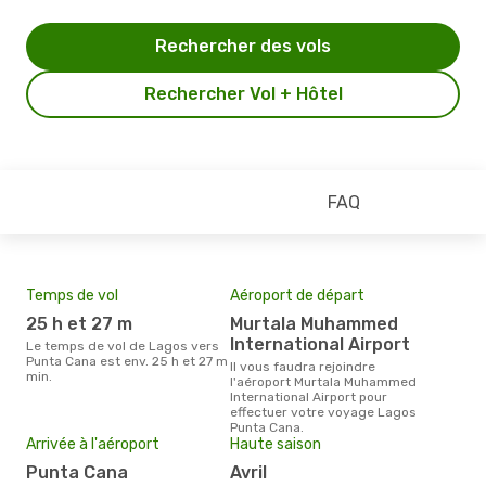
Rechercher des vols
Rechercher Vol + Hôtel
FAQ
Temps de vol
Aéroport de départ
Pri
25 h et 27 m
Murtala Muhammed
2
International Airport
Le temps de vol de Lagos vers
Le prix moyen d'un billet Lagos
Punta Cana est env. 25 h et 27 m
Pun
Il vous faudra rejoindre
min.
€, c
l'aéroport Murtala Muhammed
dern
International Airport pour
effectuer votre voyage Lagos
Punta Cana.
Arrivée à l'aéroport
Haute saison
Punta Cana
avril