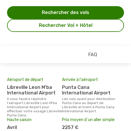
Rechercher des vols
Rechercher Vol + Hôtel
FAQ
Aéroport de départ
Arrivée à l'aéroport
Mei
eff
Libreville Leon M'ba
Punta Cana
rés
International Airport
International Airport
ju
Il vous faudra rejoindre
Les vols ayant pour destination
l'aéroport Libreville Leon M'ba
Punta Cana au depart de
Selon les dernières données,
International Airport pour
Libreville arrivent à Punta Cana
juin
effectuer votre voyage Libreville
International Airport
pour
Punta Cana.
d´un
Haute saison
Prix moyen d´un aller simple
Cana
avril
2257 €