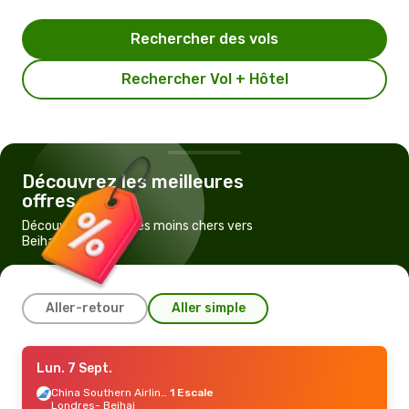
Rechercher des vols
Rechercher Vol + Hôtel
Découvrez les meilleures
offres
Découvrez les vols les moins chers vers
Beihai
Aller-retour
Aller simple
Lun. 7 Sept.
Lun. 7 Sept.
- Lun. 14 Sept.
China Southern Airlines
China Southern Airlines
1 Escale
1 Escale
Londres
Londres
- Beihai
- Beihai