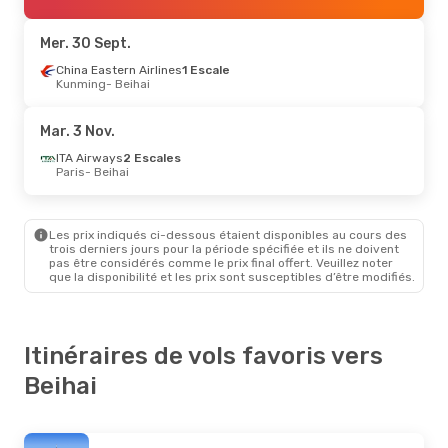
China Southern Airlines
1 Escale
Beihai
- Londres
Mer. 30 Sept.
Jeu. 17 Sept.
China Eastern Airlines
- Jeu. 24 Sept.
1 Escale
Kunming
- Beihai
China Eastern Airlines
2 Escales
Dublin
- Beihai
China Eastern Airlines
1 Escale
Mar. 3 Nov.
Beihai
- Dublin
ITA Airways
2 Escales
Paris
- Beihai
Les prix indiqués ci-dessous étaient disponibles au cours des
trois derniers jours pour la période spécifiée et ils ne doivent
pas être considérés comme le prix final offert. Veuillez noter
que la disponibilité et les prix sont susceptibles d’être modifiés.
Itinéraires de vols favoris vers
Beihai