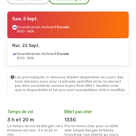
Dim. 13 Sept.
Sam. 5 Sept.
- Dim. 20 Sept.
Scandinavian Airlines
Scandinavian Airlines
1 Escale
1 Escale
BGO
BGO
- KKN
- KKN
Scandinavian Airlines
1 Escale
KKN
- BGO
Mar. 22 Sept.
Scandinavian Airlines
1 Escale
BGO
- KKN
Les prix indiqués ci-dessous étaient disponibles au cours des
trois derniers jours pour la période spécifiée et ils ne doivent
pas être considérés comme le prix final offert. Veuillez noter
que la disponibilité et les prix sont susceptibles d’être modifiés.
Temps de vol
Billet pas cher
Pri
3 h et 20 m
133€
21
Le temps de vol de Bergen vers
Prix le moins cher pour un billet
Le prix moyen d'un billet Bergen
Kirkenes est env. 3 h et 20 m
aller simple Bergen Kirkenes
Kirk
min.
trouvé par nos clients au cours
prix