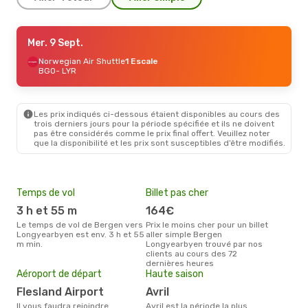
Ven. 4 Sept.
Mer. 9 Sept.
- Ven. 11 Sept.
Norwegian Air Shuttle
Norwegian Air Shuttle
1 Escale
1 Escale
BGO
BGO
- LYR
- LYR
Norwegian Air Shuttle
1 Escale
LYR
- BGO
Les prix indiqués ci-dessous étaient disponibles au cours des
Ven. 18 Sept.
- Ven. 25 Sept.
trois derniers jours pour la période spécifiée et ils ne doivent
pas être considérés comme le prix final offert. Veuillez noter
Norwegian Air Shuttle
1 Escale
que la disponibilité et les prix sont susceptibles d’être modifiés.
BGO
- LYR
Norwegian Air Shuttle
1 Escale
LYR
- BGO
Temps de vol
Billet pas cher
Pri
3 h et 55 m
164€
35
Le temps de vol de Bergen vers
Prix le moins cher pour un billet
Le prix moyen d'un billet Bergen
Longyearbyen est env. 3 h et 55
aller simple Bergen
Lon
m min.
Longyearbyen trouvé par nos
€, c
clients au cours des 72
dern
dernières heures
Aéroport de départ
Haute saison
Flesland Airport
avril
Il vous faudra rejoindre
avril est la période la plus