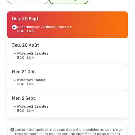
Jeu. 3 Sept.
Dim. 20 Sept.
- Jeu. 10 Sept.
Scandinavian Airlines
Scandinavian Airlines
2 Escales
2 Escales
BGO
- LKN
BGO
- LKN
Wideroe
2 Escales
LKN
- BGO
Jeu. 20 Août
Wideroe
2 Escales
Mer. 26 Août
BGO
- LKN
- Sam. 29 Août
Wideroe
2 Escales
BGO
- LKN
Mer. 21 Oct.
Wideroe
2 Escales
LKN
- BGO
Wideroe
1 Escale
BGO
- LKN
Mer. 2 Sept.
Wideroe
2 Escales
BGO
- LKN
Les prix indiqués ci-dessous étaient disponibles au cours des
trois derniers jours pour la période spécifiée et ils ne doivent