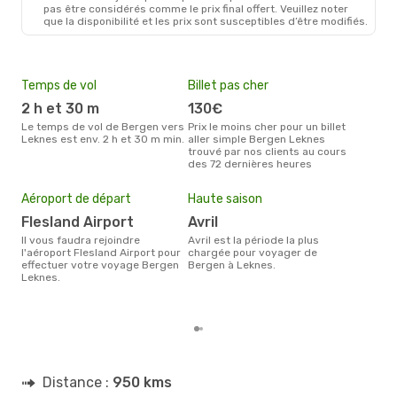
pas être considérés comme le prix final offert. Veuillez noter
que la disponibilité et les prix sont susceptibles d’être modifiés.
Temps de vol
Billet pas cher
Com
2 h et 30 m
130€
W
Le temps de vol de Bergen vers
Prix le moins cher pour un billet
Les compagnie(s) aérienne(s)
Leknes est env. 2 h et 30 m min.
aller simple Bergen Leknes
effe
trouvé par nos clients au cours
ent
des 72 dernières heures
Mei
eff
Aéroport de départ
Haute saison
rés
Flesland Airport
avril
a
Il vous faudra rejoindre
avril est la période la plus
Selon les dernières données,
l'aéroport Flesland Airport pour
chargée pour voyager de
août
effectuer votre voyage Bergen
Bergen à Leknes.
pour
Leknes.
d´un
et 
Distance :
950 kms