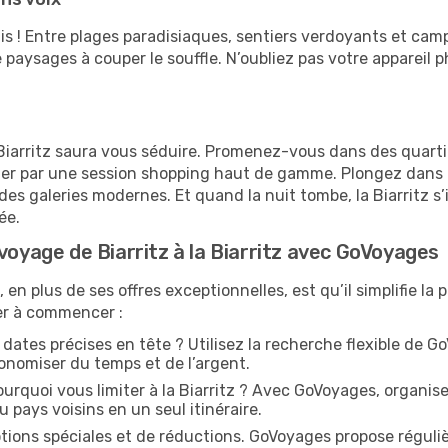
s ! Entre plages paradisiaques, sentiers verdoyants et cam
e paysages à couper le souffle. N’oubliez pas votre appareil 
a Biarritz saura vous séduire. Promenez-vous dans des quart
er par une session shopping haut de gamme. Plongez dans 
des galeries modernes. Et quand la nuit tombe, la Biarritz s
ée.
voyage de Biarritz à la Biarritz avec GoVoyages
 plus de ses offres exceptionnelles, est qu’il simplifie la p
der à commencer :
dates précises en tête ? Utilisez la recherche flexible de G
conomiser du temps et de l’argent.
urquoi vous limiter à la Biarritz ? Avec GoVoyages, organi
u pays voisins en un seul itinéraire.
tions spéciales et de réductions. GoVoyages propose réguli