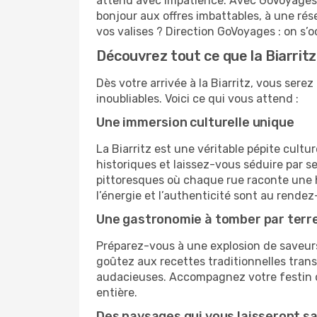
attend avec impatience. Avec GoVoyages, 
bonjour aux offres imbattables, à une rés
vos valises ? Direction GoVoyages : on s’
Découvrez tout ce que la Biarritz 
Dès votre arrivée à la Biarritz, vous ser
inoubliables. Voici ce qui vous attend :
Une immersion culturelle unique
La Biarritz est une véritable pépite cul
historiques et laissez-vous séduire par s
pittoresques où chaque rue raconte une his
l’énergie et l’authenticité sont au rendez
Une gastronomie à tomber par terr
Préparez-vous à une explosion de saveurs
goûtez aux recettes traditionnelles tran
audacieuses. Accompagnez votre festin d’
entière.
Des paysages qui vous laisseront sa