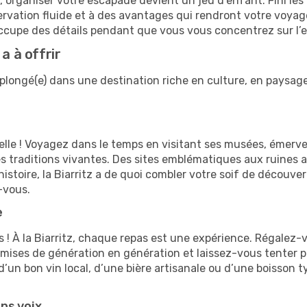
organiser votre escapade devient un jeu d’enfant. Fini les 
ervation fluide et à des avantages qui rendront votre voyag
occupe des détails pendant que vous vous concentrez sur l’ex
a à offrir
ez plongé(e) dans une destination riche en culture, en paysa
turelle ! Voyagez dans le temps en visitant ses musées, éme
es traditions vivantes. Des sites emblématiques aux ruines 
toire, la Biarritz a de quoi combler votre soif de découvert
-vous.
e
 ! À la Biarritz, chaque repas est une expérience. Régalez-
smises de génération en génération et laissez-vous tenter 
un bon vin local, d’une bière artisanale ou d’une boisson t
ns voix