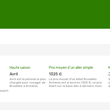
Haute saison
Prix moyen d´un aller simple
M
avril
1325 €
avril est la période la plus
Le prix moyen d'un billet Bruxelles
Selon les dernières données, janvier est le moment l
chargée pour voyager de
Armenia est d´environ 1325 €, ce prix
u
Bruxelles à Armenia.
étant sur la base des 6 derniers mois.
d
Airport