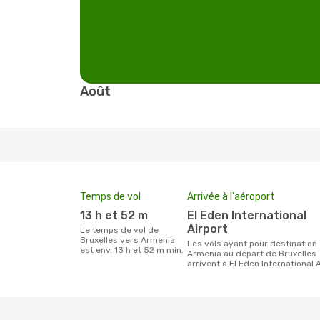
Août
Temps de vol
Arrivée à l'aéroport
13 h et 52 m
El Eden International
Airport
Le temps de vol de
Bruxelles vers Armenia
Les vols ayant pour destination
est env. 13 h et 52 m min.
Armenia au depart de Bruxelles
arrivent à El Eden International 