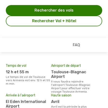
Rechercher des vols
Rechercher Vol + Hôtel
FAQ
Temps de vol
Aéroport de départ
Pri
12 h et 55 m
Toulouse-Blagnac
13
Airport
Le temps de vol de Toulouse
Le prix moyen d'un billet
vers Armenia est env. 12 h et 55
Tou
Il vous faudra rejoindre
m min.
1397
l'aéroport Toulouse-Blagnac
des 
Airport pour effectuer votre
voyage Toulouse Armenia.
Arrivée à l'aéroport
Haute saison
El Eden International
avril
Airport
avril est la période la plus