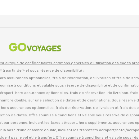
es
Politique de confidentialité
Conditions générales d'utilisation des codes pr
 « à partir de » et sous réserve de disponibilité :
 hors assurances optionnelles, frais de réservation, de livraison et frais de ser
oumise à conditions et valable sous réserve de disponibilité et de confirmati
d'aéroport, hors assurances optionnelles, frais de réservation, de livraison, frai
hambre double, sur une sélection de dates et de destinations. Sous réserve de
es, hors assurances optionnelles, frais de réservation, de livraison et frais de se
tion de dates. Offre soumise à conditions et valable sous réserve de disponib
» et par personne, incluant les taxes aéroport, hors suppléments, assurances op
ur la base d'une chambre double, incluant les transferts aéroport/hôtel/aéropo
cluent pas le vol et le transfert. Offre soumise à conditions et valable sous ré