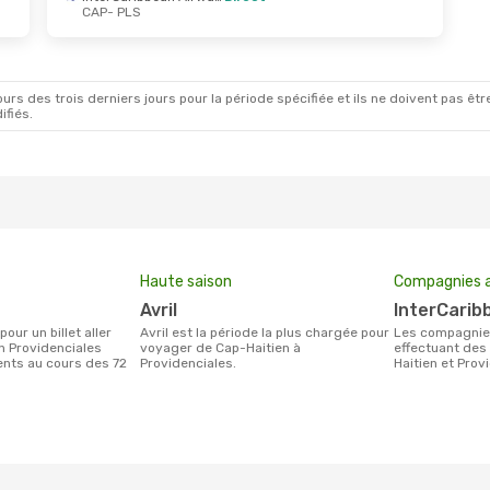
CAP
- PLS
rs des trois derniers jours pour la période spécifiée et ils ne doivent pas être
ifiés.
Haute saison
Compagnies a
avril
InterCarib
avril est la période la plus chargée pour
Les compagnie(s) aérienne(s)
n Providenciales
voyager de Cap-Haitien à
effectuant des 
ients au cours des 72
Providenciales.
Haitien et Prov