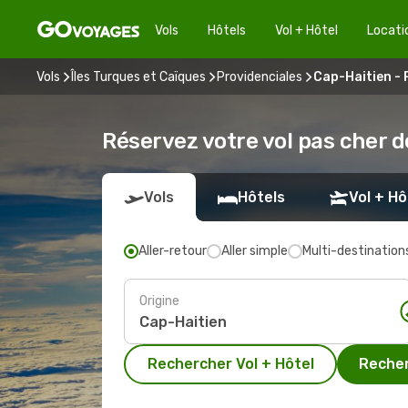
Vols
Hôtels
Vol + Hôtel
Locati
Vols
Îles Turques et Caïques
Providenciales
Cap-Haitien - 
Réservez votre vol pas cher d
Vols
Hôtels
Vol + Hô
Aller-retour
Aller simple
Multi-destination
Origine
Rechercher Vol + Hôtel
Recher