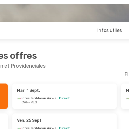
Infos utiles
es offres
n et Providenciales
Fi
Mar. 1 Sept.
M
ept.
- Jeu. 24 Sept.
InterCaribbean Airways
Direct
CAP
- PLS
InterCaribbean Airways
Direct
S
InterCaribbean Airways
Direct
P
Ven. 25 Sept.
InterCaribbean Airways
Direct