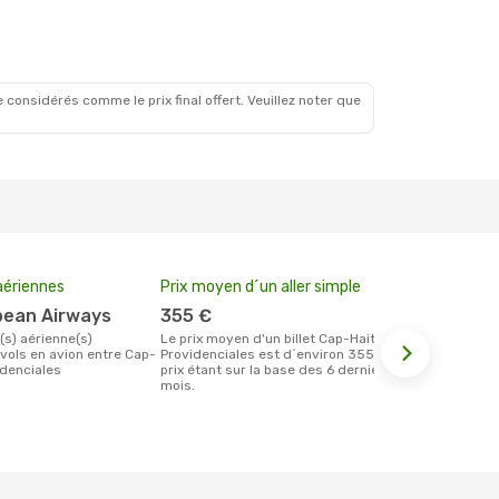
 considérés comme le prix final offert. Veuillez noter que
ériennes
Prix moyen d´un aller simple
Meilleur m
votre rése
bean Airways
355 €
février
Le prix moyen d'un billet Cap-Haitien
vols en avion entre Cap-
Providenciales est d´environ 355 €, ce
Selon les dernières données, mars est
idenciales
prix étant sur la base des 6 derniers
le moment le
mois.
réservervati
Providencial
Haitien