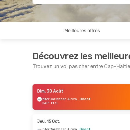
Meilleures offres
Découvrez les meilleur
Trouvez un vol pas cher entre Cap-Haitie
Dim. 30 Août
Ven. 28 Août
- Sam. 29 Août
Jeu. 17 S
InterCaribbean Airways
Direct
CAP
- PLS
InterCaribbean Airways
Direct
CAP
- PLS
CAP
- PL
InterCaribbean Airways
Direct
PLS
- CAP
PLS
- CA
Jeu. 15 Oct.
InterCaribbean Airways
Direct