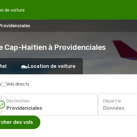
on de voiture
Providenciales
e Cap-Haitien à Providenciales
tel
Location de voiture
s
Vols directs
Destination
Départ le
Données
cher des vols