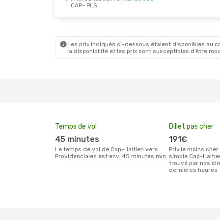
CAP
- PLS
Les prix indiqués ci-dessous étaient disponibles au cou
la disponibilité et les prix sont susceptibles d’être mod
Temps de vol
Billet pas cher
45 minutes
191€
Le temps de vol de Cap-Haitien vers
Prix le moins cher pour un billet aller
Providenciales est env. 45 minutes min.
simple Cap-Haitie
trouvé par nos cl
dernières heures