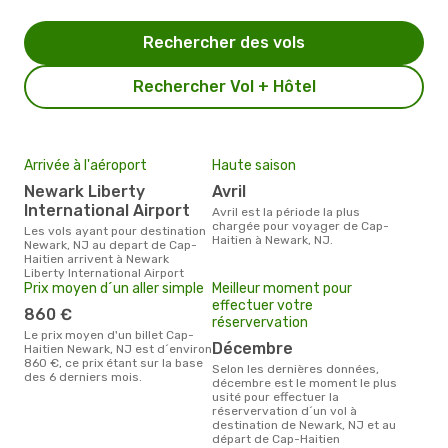
Rechercher des vols
Rechercher Vol + Hôtel
Arrivée à l'aéroport
Haute saison
Newark Liberty
avril
International Airport
avril est la période la plus
chargée pour voyager de Cap-
Les vols ayant pour destination
Haitien à Newark, NJ.
Newark, NJ au depart de Cap-
Haitien arrivent à Newark
Liberty International Airport
Prix moyen d´un aller simple
Meilleur moment pour
effectuer votre
860 €
réservervation
Le prix moyen d'un billet Cap-
décembre
Haitien Newark, NJ est d´environ
860 €, ce prix étant sur la base
Selon les dernières données,
des 6 derniers mois.
décembre est le moment le plus
usité pour effectuer la
réservervation d´un vol à
destination de Newark, NJ et au
départ de Cap-Haitien