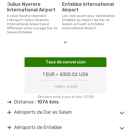
Le prix moyen d'un billet Dar es
Julius Nyerere
Entebbe International
Sal
International Airport
Airport
249 
des 
Il vous faudra rejoindre
Les vols ayant pour destination
l'aéroport Julius Nyerere
Entebbe au depart de Dar es
International Airport pour
Salam arrivent à Entebbe
effectuer votre voyage Dar es
International Airport
Salam Entebbe.
Taux de conversion
1 EUR = 4305.02 UGX
1 UGX = 0 EUR
Dernière mise à jour le Ven. 07/08
Distance :
1076 kms
Aéroports de Dar es Salam
Aéroports de Entebbe