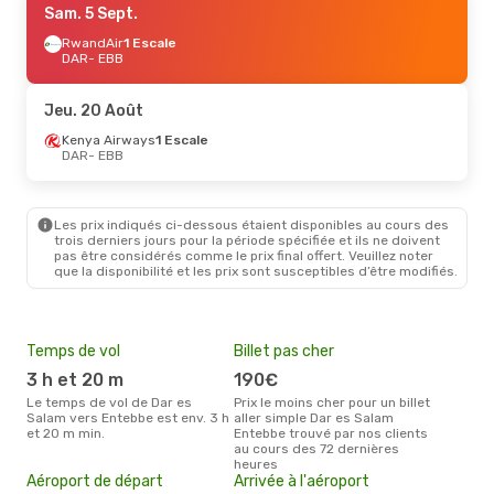
Sam. 5 Sept.
RwandAir
1 Escale
DAR
- EBB
Jeu. 20 Août
Kenya Airways
1 Escale
DAR
- EBB
Les prix indiqués ci-dessous étaient disponibles au cours des
trois derniers jours pour la période spécifiée et ils ne doivent
pas être considérés comme le prix final offert. Veuillez noter
que la disponibilité et les prix sont susceptibles d’être modifiés.
Temps de vol
Billet pas cher
Hau
3 h et 20 m
190€
av
Le temps de vol de Dar es
Prix le moins cher pour un billet
avril est la période la plus
Salam vers Entebbe est env. 3 h
aller simple Dar es Salam
cha
et 20 m min.
Entebbe trouvé par nos clients
Sal
au cours des 72 dernières
Pri
heures
2
Aéroport de départ
Arrivée à l'aéroport