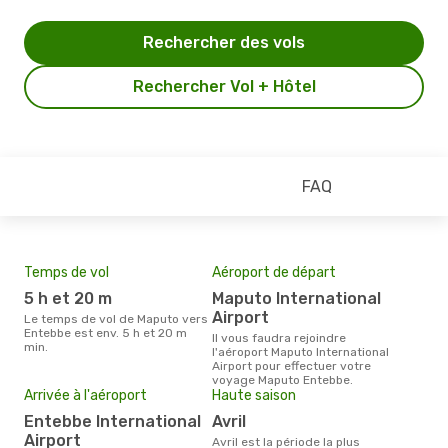
Rechercher des vols
Rechercher Vol + Hôtel
FAQ
Temps de vol
Aéroport de départ
Pri
5 h et 20 m
Maputo International
5
Airport
Le temps de vol de Maputo vers
Le prix moyen d'un billet Maputo
Entebbe est env. 5 h et 20 m
Ente
Il vous faudra rejoindre
min.
prix
l'aéroport Maputo International
dern
Airport pour effectuer votre
voyage Maputo Entebbe.
Arrivée à l'aéroport
Haute saison
Entebbe International
avril
Airport
avril est la période la plus