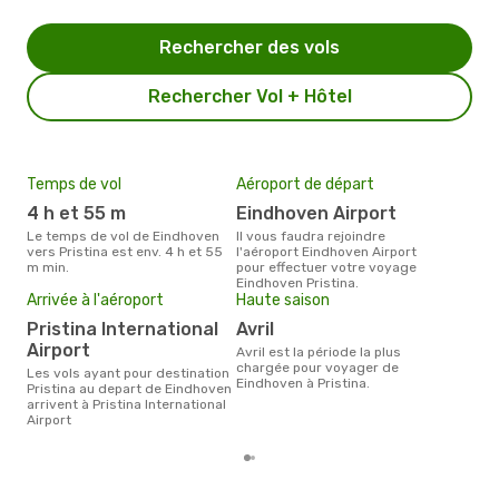
Rechercher des vols
Rechercher Vol + Hôtel
Temps de vol
Aéroport de départ
Pri
4 h et 55 m
Eindhoven Airport
4
Le temps de vol de Eindhoven
Il vous faudra rejoindre
Le prix moyen d'un billet
vers Pristina est env. 4 h et 55
l'aéroport Eindhoven Airport
Eind
m min.
pour effectuer votre voyage
403 
Eindhoven Pristina.
des 
Arrivée à l'aéroport
Haute saison
Pristina International
avril
Airport
avril est la période la plus
chargée pour voyager de
Les vols ayant pour destination
Eindhoven à Pristina.
Pristina au depart de Eindhoven
arrivent à Pristina International
Airport