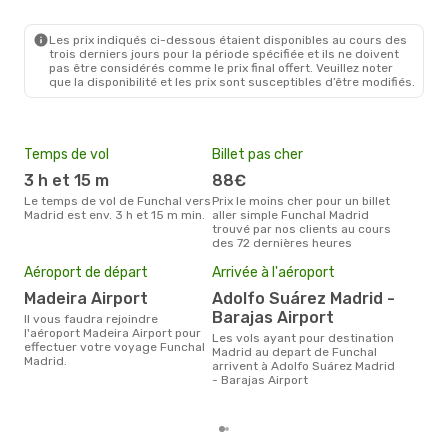
Les prix indiqués ci-dessous étaient disponibles au cours des
trois derniers jours pour la période spécifiée et ils ne doivent
pas être considérés comme le prix final offert. Veuillez noter
que la disponibilité et les prix sont susceptibles d’être modifiés.
Temps de vol
Billet pas cher
Hau
3 h et 15 m
88€
av
Le temps de vol de Funchal vers
Prix le moins cher pour un billet
avril est la période la plus
Madrid est env. 3 h et 15 m min.
aller simple Funchal Madrid
cha
trouvé par nos clients au cours
Func
des 72 dernières heures
Pri
16
Aéroport de départ
Arrivée à l'aéroport
Le prix moyen d'un billet Funchal
Madeira Airport
Adolfo Suárez Madrid -
Madr
Barajas Airport
prix
Il vous faudra rejoindre
dern
l'aéroport Madeira Airport pour
Les vols ayant pour destination
effectuer votre voyage Funchal
Madrid au depart de Funchal
Madrid.
arrivent à Adolfo Suárez Madrid
- Barajas Airport