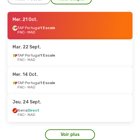
Lun. 5 Oct.
Mer. 21 Oct.
- Mer. 7 Oct.
Iberia
TAP Portugal
Direct
1 Escale
FNC
FNC
- MAD
- MAD
TAP Portugal
1 Escale
MAD
- FNC
Mar. 22 Sept.
TAP Portugal
1 Escale
FNC
- MAD
Mer. 14 Oct.
TAP Portugal
1 Escale
FNC
- MAD
Jeu. 24 Sept.
Iberia
Direct
FNC
- MAD
Voir plus