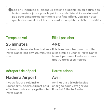
FNC
- PXO
Binter Canarias
Direct
PXO
- FNC
Les prix indiqués ci-dessous étaient disponibles au cours des
trois derniers jours pour la période spécifiée et ils ne doivent
pas être considérés comme le prix final offert. Veuillez noter
que la disponibilité et les prix sont susceptibles d’être modifiés.
Temps de vol
Billet pas cher
Com
25 minutes
49€
B
Le temps de vol de Funchal vers
Prix le moins cher pour un billet
Les compagnie(s) aérienne(s)
Porto Santo est env. 25 minutes
aller simple Funchal Porto Santo
effe
min.
trouvé par nos clients au cours
entr
des 72 dernières heures
Mei
eff
Aéroport de départ
Haute saison
rés
Madeira Airport
avril
ma
Il vous faudra rejoindre
avril est la période la plus
Selon les dernières données,
l'aéroport Madeira Airport pour
chargée pour voyager de
févr
effectuer votre voyage Funchal
Funchal à Porto Santo.
usit
Porto Santo.
rése
dest
dép