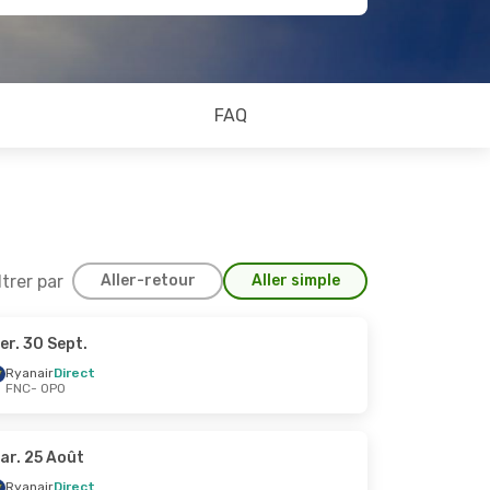
FAQ
ltrer par
Aller-retour
Aller simple
er. 30 Sept.
 Oct.
Ryanair
Direct
FNC
- OPO
ar. 25 Août
Ryanair
Direct