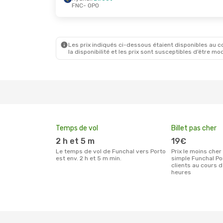
FNC
- OPO
Les prix indiqués ci-dessous étaient disponibles au cou
la disponibilité et les prix sont susceptibles d’être mod
Temps de vol
Billet pas cher
2 h et 5 m
19€
Le temps de vol de Funchal vers Porto
Prix le moins cher pour un billet aller
est env. 2 h et 5 m min.
simple Funchal Po
clients au cours 
heures