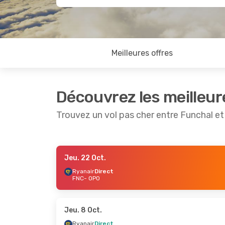
Meilleures offres
Découvrez les meilleur
Trouvez un vol pas cher entre Funchal et
Jeu. 22 Oct.
Jeu. 17 Sept.
- Dim. 20 Sept.
Jeu. 3 Se
Ryanair
Direct
FNC
- OPO
Ryanair
Direct
Ryanair
FNC
- OPO
FNC
- OP
Ryanair
Direct
Ryanair
OPO
- FNC
OPO
- FN
Jeu. 8 Oct.
Ryanair
Direct