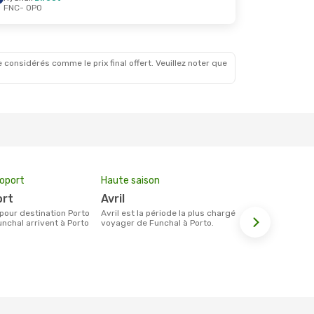
FNC
- OPO
 considérés comme le prix final offert. Veuillez noter que
roport
Haute saison
Compagnie
ort
avril
Easyjet,
avril est la période la plus chargée pour
Les compagnie(s) aérienne(s)
nchal arrivent à Porto
voyager de Funchal à Porto.
effectuant d
Funchal et P