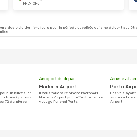
FNC
- OPO
rs des trois derniers jours pour la période spécifiée et ils ne doivent pas être
ifiés.
Aéroport de départ
Arrivée à l'aé
Madeira Airport
Porto Airp
Il vous faudra rejoindre l'aéroport
Les vols ayant pour destination Porto
rto trouvé par nos
Madeira Airport pour effectuer votre
au depart de Fu
des 72 dernières
voyage Funchal Porto.
Airport