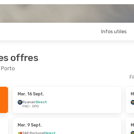
Infos utiles
es offres
 Porto
Fi
Mer. 16 Sept.
M
pt.
- Lun. 7 Sept.
Ven. 25 Sept.
- Ven. 2
Ryanair
Direct
FNC
- OPO
Direct
Ryanair
Direct
O
FNC
- OPO
Direct
Easyjet
Direct
C
OPO
- FNC
Mer. 9 Sept.
M
TAP Portugal
Direct