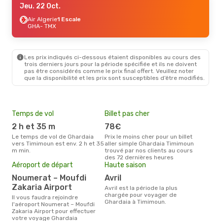
Jeu. 22 Oct.
Air Algerie
1 Escale
GHA
- TMX
Les prix indiqués ci-dessous étaient disponibles au cours des
trois derniers jours pour la période spécifiée et ils ne doivent
pas être considérés comme le prix final offert. Veuillez noter
que la disponibilité et les prix sont susceptibles d’être modifiés.
Temps de vol
Billet pas cher
Pri
2 h et 35 m
78€
12
Le temps de vol de Ghardaia
Prix le moins cher pour un billet
Le prix moyen d'un billet
vers Timimoun est env. 2 h et 35
aller simple Ghardaia Timimoun
Gha
m min.
trouvé par nos clients au cours
´env
des 72 dernières heures
la b
Aéroport de départ
Haute saison
Noumerat – Moufdi
avril
Zakaria Airport
avril est la période la plus
chargée pour voyager de
Il vous faudra rejoindre
Ghardaia à Timimoun.
l'aéroport Noumerat – Moufdi
Zakaria Airport pour effectuer
votre voyage Ghardaia