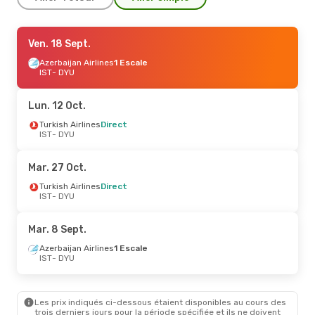
Jeu. 10 Sept.
Ven. 18 Sept.
- Dim. 13 Sept.
Azerbaijan Airlines
Azerbaijan Airlines
1 Escale
1 Escale
IST
IST
- DYU
- DYU
Azerbaijan Airlines
1 Escale
DYU
- IST
Lun. 12 Oct.
Lun. 24 Août
Turkish Airlines
- Lun. 31 Août
Direct
IST
- DYU
Turkish Airlines
Direct
IST
- DYU
Turkish Airlines
Direct
Mar. 27 Oct.
DYU
- IST
Turkish Airlines
Direct
IST
- DYU
Mar. 8 Sept.
Azerbaijan Airlines
1 Escale
IST
- DYU
Les prix indiqués ci-dessous étaient disponibles au cours des
trois derniers jours pour la période spécifiée et ils ne doivent