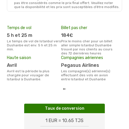
pas être considérés comme le prix final offert. Veuillez noter
que la disponibilité et les prix sont susceptibles d’être modifiés.
Temps de vol
Billet pas cher
Pri
5 h et 25 m
184€
3
Le temps de vol de Istanbul vers
Prix le moins cher pour un billet
Le prix moyen d'un billet Istanbul
Dushanbe est env. 5 h et 25 m
aller simple Istanbul Dushanbe
Dus
min.
trouvé par nos clients au cours
ce p
des 72 dernières heures
dern
Haute saison
Compagnies aériennes
avril
Pegasus Airlines
avril est la période la plus
Les compagnie(s) aérienne(s)
chargée pour voyager de
effectuant des vols en avion
Istanbul à Dushanbe.
entre Istanbul et Dushanbe
Taux de conversion
1 EUR = 10.65 TJS