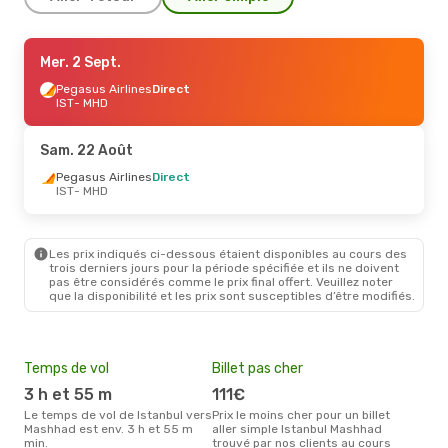
Sam. 22 Août
Mer. 2 Sept.
- Lun. 31 Août
Pegasus Airlines
Pegasus Airlines
Direct
Direct
IST
IST
- MHD
- MHD
Pegasus Airlines
Direct
MHD
- IST
Sam. 22 Août
Pegasus Airlines
Direct
IST
- MHD
Les prix indiqués ci-dessous étaient disponibles au cours des
trois derniers jours pour la période spécifiée et ils ne doivent
pas être considérés comme le prix final offert. Veuillez noter
que la disponibilité et les prix sont susceptibles d’être modifiés.
Temps de vol
Billet pas cher
Com
3 h et 55 m
111€
Tu
Le temps de vol de Istanbul vers
Prix le moins cher pour un billet
Les compagnie(s) aérienne(s)
Mashhad est env. 3 h et 55 m
aller simple Istanbul Mashhad
effe
min.
trouvé par nos clients au cours
entr