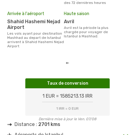
des 72 dernières heures
Mei
eff
Arrivée à l'aéroport
Haute saison
rés
Shahid Hashemi Nejad
avril
a
Airport
avril est la période la plus
Selon les dernières données,
chargée pour voyager de
Les vols ayant pour destination
août
Istanbul à Mashhad.
Mashhad au depart de Istanbul
pour
arrivent à Shahid Hashemi Nejad
d´un
Airport
Mas
Ista
Taux de conversion
1 EUR = 1585213.13 IRR
1 IRR = 0 EUR
Dernière mise à jour le Ven. 07/08
Distance :
2701 kms
Aéroports de Istanbul