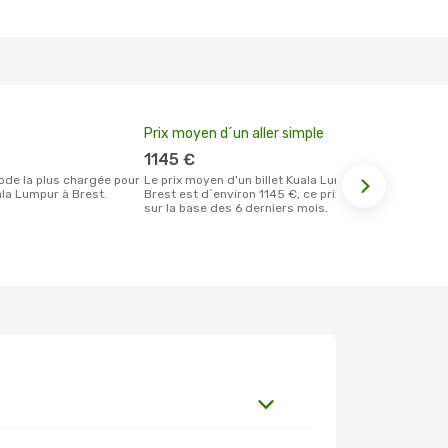
Prix moyen d´un aller simple
Meilleur m
votre rése
1145 €
janvier
Le prix moyen d'un billet Kuala Lumpur
la Lumpur à Brest.
Brest est d´environ 1145 €, ce prix étant
Selon les dernières données, janvier est
sur la base des 6 derniers mois.
le moment le
réservervati
Brest et au