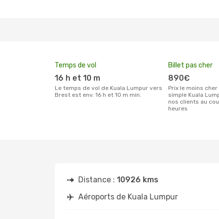
Temps de vol
Billet pas cher
16 h et 10 m
890€
Le temps de vol de Kuala Lumpur vers
Prix le moins cher pour un billet aller
Brest est env. 16 h et 10 m min.
simple Kuala Lump
nos clients au co
heures
Distance :
10926 kms
Aéroports de Kuala Lumpur