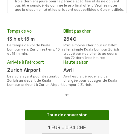
trois derniers jours pour la période spécifiée et ils ne doivent
pas être considérés comme le prix final offert. Veuillez noter
que la disponibilité et les prix sont susceptibles d’être modifiés.
Temps de vol
Billet pas cher
Pri
13 h et 15 m
254€
4
Le temps de vol de Kuala
Prix le moins cher pour un billet
Le prix moyen d'un billet Kuala
Lumpur vers Zurich est env. 13 h
aller simple Kuala Lumpur Zurich
Lum
et 15 m min.
trouvé par nos clients au cours
430 
des 72 dernières heures
des 
Arrivée à l'aéroport
Haute saison
Zurich Airport
avril
Les vols ayant pour destination
avril est la période la plus
Zurich au depart de Kuala
chargée pour voyager de Kuala
Lumpur arrivent à Zurich Airport
Lumpur à Zurich.
Taux de conversion
1 EUR = 0.94 CHF