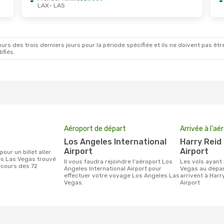
LAX
- LAS
ct.
- Ven. 30 Oct.
Mer. 14 Oct.
- Jeu. 15
Airlines
Direct
Frontier Airlines
Direct
S
LAX
- LAS
Airlines
Direct
Frontier Airlines
Direct
X
LAS
- LAX
rs des trois derniers jours pour la période spécifiée et ils ne doivent pas être
ifiés.
Aéroport de départ
Arrivée à l'aé
Los Angeles International
Harry Reid International
Airport
Airport
es Las Vegas trouvé
Il vous faudra rejoindre l'aéroport Los
Les vols ayant pour destination Las
 cours des 72
Angeles International Airport pour
Vegas au depar
effectuer votre voyage Los Angeles Las
arrivent à Harr
Vegas.
Airport