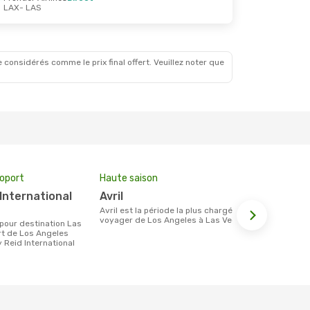
LAX
- LAS
 Oct.
 considérés comme le prix final offert. Veuillez noter que
roport
Haute saison
Compagnie
avril
Spirit Airlines, Frontier
Airlines,
avril est la période la plus chargée pour
voyager de Los Angeles à Las Vegas.
Les compagnie(s) aérienne(s)
t de Los Angeles
effectuant d
y Reid International
Angeles et 