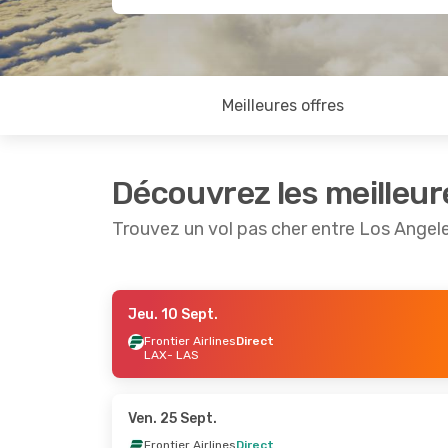
Meilleures offres
Découvrez les meilleur
Trouvez un vol pas cher entre Los Angel
Jeu. 10 Sept.
Jeu. 20 Août
- Mar. 25 Août
Lun. 7 Se
Frontier Airlines
Direct
LAX
- LAS
Frontier Airlines
Direct
Frontier 
LAX
- LAS
LAX
- LA
Frontier Airlines
Direct
Frontier 
LAS
- LAX
LAS
- LA
Ven. 25 Sept.
Frontier Airlines
Direct