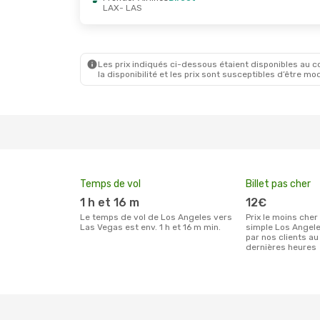
LAX
- LAS
Jeu. 1 Oct.
- Mar. 6 Oct.
Mar. 27 O
Frontier Airlines
Direct
Frontier 
LAX
- LAS
LAX
- LA
Frontier Airlines
Direct
Frontier 
LAS
- LAX
LAS
- LA
Les prix indiqués ci-dessous étaient disponibles au cou
la disponibilité et les prix sont susceptibles d’être mod
Temps de vol
Billet pas cher
1 h et 16 m
12€
Le temps de vol de Los Angeles vers
Prix le moins cher pour un billet aller
Las Vegas est env. 1 h et 16 m min.
simple Los Angel
par nos clients au
dernières heures