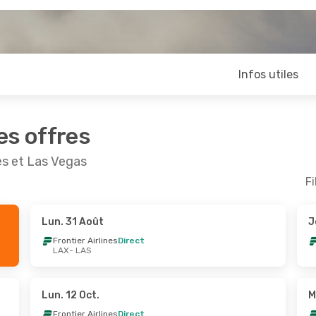
Infos utiles
es offres
es et Las Vegas
Fi
Lun. 31 Août
J
pt.
- Jeu. 10 Sept.
Lun. 14 Sept.
- Lun. 2
Frontier Airlines
Direct
LAX
- LAS
Airlines
Direct
Frontier Airlines
Direct
S
LAX
- LAS
Airlines
Direct
Frontier Airlines
Direct
X
LAS
- LAX
Lun. 12 Oct.
M
Frontier Airlines
Direct