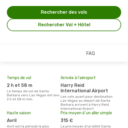
Rechercher des vols
Rechercher Vol + Hôtel
FAQ
Temps de vol
Arrivée à l'aéroport
Mei
eff
2 h et 58 m
Harry Reid
rés
International Airport
Le temps de vol de Santa
ma
Barbara vers Las Vegas est env.
Les vols ayant pour destination
2 h et 58 m min.
Las Vegas au depart de Santa
Selon les dernières données,
Barbara arrivent à Harry Reid
octo
International Airport
usit
Haute saison
Prix moyen d´un aller simple
rése
dest
avril
315 €
dép
avril est la période la plus
Le prix moyen d'un billet Santa