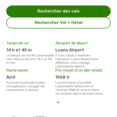
Rechercher des vols
Rechercher Vol + Hôtel
Temps de vol
Aéroport de départ
Mei
eff
14 h et 45 m
Luano Airport
rés
Le temps de vol de Lubumbashi
Il vous faudra rejoindre
fé
vers Venise est env. 14 h et 45
l'aéroport Luano Airport pour
m min.
effectuer votre voyage
Selon les dernières données,
Lubumbashi Venise.
févr
Haute saison
Prix moyen d´un aller simple
usit
rése
avril
1068 €
dest
avril est la période la plus
Le prix moyen d'un billet
dép
chargée pour voyager de
Lubumbashi Venise est d
Lubumbashi à Venise.
´environ 1068 €, ce prix étant
sur la base des 6 derniers mois.