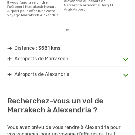
Alexandria au depart de
Il vous faudra rejoindre
sep
Marrakech arrivent à Borg El
l'aéroport Marrakesh Menara
plus
Arab Airport
Airport pour effectuer votre
rése
voyage Marrakech Alexandria.
dest
dép
Distance :
3581 kms
Aéroports de Marrakech
Aéroports de Alexandria
Recherchez-vous un vol de
Marrakech à Alexandria ?
Vous avez prévu de vous rendre à Alexandria pour
vos vacances, pour un voyage d'affaires ou tout