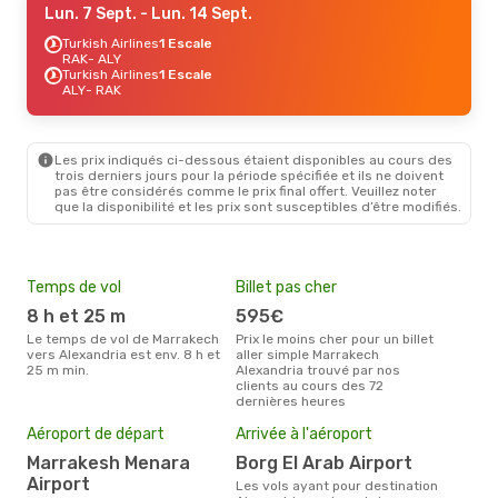
Lun. 7 Sept.
- Lun. 14 Sept.
Turkish Airlines
1 Escale
RAK
- ALY
Turkish Airlines
1 Escale
ALY
- RAK
Les prix indiqués ci-dessous étaient disponibles au cours des
trois derniers jours pour la période spécifiée et ils ne doivent
pas être considérés comme le prix final offert. Veuillez noter
que la disponibilité et les prix sont susceptibles d’être modifiés.
Temps de vol
Billet pas cher
Hau
8 h et 25 m
595€
av
Le temps de vol de Marrakech
Prix le moins cher pour un billet
avril est la période la plus
vers Alexandria est env. 8 h et
aller simple Marrakech
cha
25 m min.
Alexandria trouvé par nos
Marr
clients au cours des 72
dernières heures
Mei
eff
Aéroport de départ
Arrivée à l'aéroport
rés
Marrakesh Menara
Borg El Arab Airport
s
Airport
Les vols ayant pour destination
Selon les dernières données,