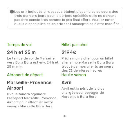
Les prix indiqués ci-dessous étaient disponibles au cours des
trois derniers jours pour la période spécifiée et ils ne doivent
pas être considérés comme le prix final offert. Veuillez noter
que la disponibilité et les prix sont susceptibles d’être modifiés.
Temps de vol
Billet pas cher
Pri
24 h et 25 m
2194€
2
Le temps de vol de Marseille
Prix le moins cher pour un billet
Le prix moyen d'un billet
vers Bora Bora est env. 24 h et
aller simple Marseille Bora Bora
Mars
25 m min.
trouvé par nos clients au cours
´env
des 72 dernières heures
sur 
Aéroport de départ
Haute saison
Marseille-Provence
avril
Airport
avril est la période la plus
chargée pour voyager de
Il vous faudra rejoindre
Marseille à Bora Bora.
l'aéroport Marseille-Provence
Airport pour effectuer votre
voyage Marseille Bora Bora.