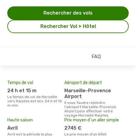
Rechercher des vols
Rechercher Vol + Hôtel
FAQ
Temps de vol
Aéroport de départ
Mei
eff
24 h et 15 m
Marseille-Provence
rés
Airport
Le temps de vol de Marseille
o
vers Raiatea est env. 24 h et 15
Il vous faudra rejoindre
m min.
l'aéroport Marseille-Provence
Selon les dernières données,
Airport pour effectuer votre
octo
voyage Marseille Raiatea.
usit
Haute saison
Prix moyen d´un aller simple
rése
dest
avril
2745 €
dépa
avril est la période la plus
Le prix moyen d'un billet