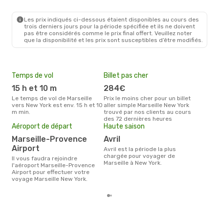
MRS
- NYC
TAP Portugal
1 Escale
NYC
- MRS
Les prix indiqués ci-dessous étaient disponibles au cours des
trois derniers jours pour la période spécifiée et ils ne doivent
pas être considérés comme le prix final offert. Veuillez noter
que la disponibilité et les prix sont susceptibles d’être modifiés.
Temps de vol
Billet pas cher
Pri
15 h et 10 m
284€
5
Le temps de vol de Marseille
Prix le moins cher pour un billet
Le prix moyen d'un billet
vers New York est env. 15 h et 10
aller simple Marseille New York
Mars
m min.
trouvé par nos clients au cours
539 
des 72 dernières heures
des 
Aéroport de départ
Haute saison
Marseille-Provence
avril
Airport
avril est la période la plus
chargée pour voyager de
Il vous faudra rejoindre
Marseille à New York.
l'aéroport Marseille-Provence
Airport pour effectuer votre
voyage Marseille New York.