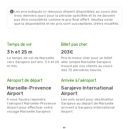
Turkish Airlines
1 Escale
MRS
- SJJ
Turkish Airlines
1 Escale
Les prix indiqués ci-dessous étaient disponibles au cours des
SJJ
- MRS
trois derniers jours pour la période spécifiée et ils ne doivent
pas être considérés comme le prix final offert. Veuillez noter
que la disponibilité et les prix sont susceptibles d’être modifiés.
Temps de vol
Billet pas cher
Hau
3 h et 25 m
203€
av
Le temps de vol de Marseille
Prix le moins cher pour un billet
avril est la période la plus
vers Sarajevo est env. 3 h et 25
aller simple Marseille Sarajevo
cha
m min.
trouvé par nos clients au cours
Mars
des 72 dernières heures
Mei
eff
Aéroport de départ
Arrivée à l'aéroport
rés
Marseille-Provence
Sarajevo International
ju
Airport
Airport
Selon les dernières données,
Il vous faudra rejoindre
Les vols ayant pour destination
juin
l'aéroport Marseille-Provence
Sarajevo au depart de Marseille
pour
Airport pour effectuer votre
arrivent à Sarajevo International
d´un
voyage Marseille Sarajevo.
Airport
Sara
Mars