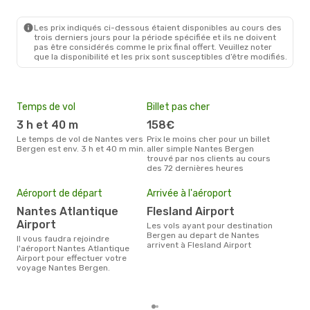
Mer. 23 Sept.
- Mer. 30 Sept.
Les prix indiqués ci-dessous étaient disponibles au cours des
Klm Royal Dutch Airlines
trois derniers jours pour la période spécifiée et ils ne doivent
1 Escale
pas être considérés comme le prix final offert. Veuillez noter
NTE
- BGO
que la disponibilité et les prix sont susceptibles d’être modifiés.
Klm Royal Dutch Airlines
1 Escale
BGO
- NTE
Temps de vol
Billet pas cher
Hau
3 h et 40 m
158€
av
Le temps de vol de Nantes vers
Prix le moins cher pour un billet
avril est la période la plus
Bergen est env. 3 h et 40 m min.
aller simple Nantes Bergen
cha
trouvé par nos clients au cours
Nan
des 72 dernières heures
Mei
eff
Aéroport de départ
Arrivée à l'aéroport
rés
Nantes Atlantique
Flesland Airport
fé
Airport
Les vols ayant pour destination
Selon les dernières données,
Bergen au depart de Nantes
Il vous faudra rejoindre
févr
arrivent à Flesland Airport
l'aéroport Nantes Atlantique
usit
Airport pour effectuer votre
rése
voyage Nantes Bergen.
dest
dép