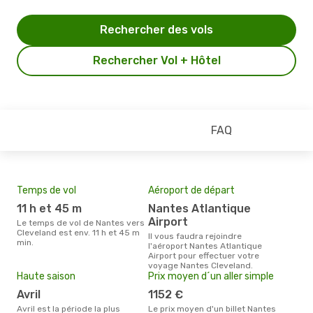
Rechercher des vols
Rechercher Vol + Hôtel
FAQ
Temps de vol
Aéroport de départ
Mei
eff
11 h et 45 m
Nantes Atlantique
rés
Airport
Le temps de vol de Nantes vers
s
Cleveland est env. 11 h et 45 m
Il vous faudra rejoindre
min.
l'aéroport Nantes Atlantique
Selon les dernières données,
Airport pour effectuer votre
mai 
voyage Nantes Cleveland.
pour
Haute saison
Prix moyen d´un aller simple
d´un
Clev
avril
1152 €
Nan
avril est la période la plus
Le prix moyen d'un billet Nantes